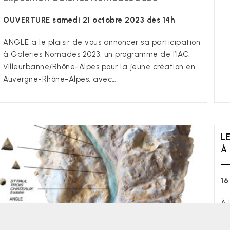
OUVERTURE samedi 21 octobre 2023 dès 14h
ANGLE a le plaisir de vous annoncer sa participation
à Galeries Nomades 2023, un programme de l’IAC,
Villeurbanne/Rhône-Alpes pour la jeune création en
Auvergne-Rhône-Alpes, avec…
L
À
16
Angle Art Contemporain
26130 Saint-Paul-Trois-Châteaux - Copyright 2008 - 2026
À 
Pa
AN