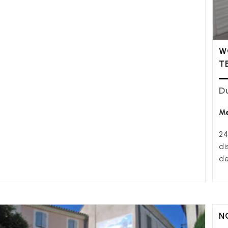
W
T
Du
Me
24
di
de
N