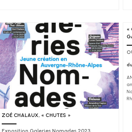
«
G
O
du
AN
an
No
Rh
ZOÉ CHALAUX, « CHUTES »
Exposition Galeries Nomades 2023