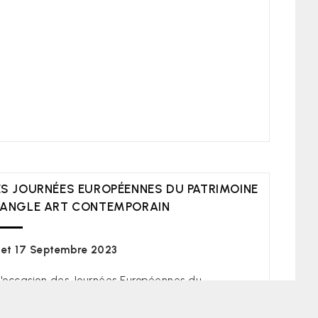
ES JOURNÉES EUROPÉENNES DU PATRIMOINE
 ANGLE ART CONTEMPORAIN
 et 17 Septembre 2023
l'occasion des Journées Européennes du
trimoine, 16 et 17 septembre 2023, l'équipe de
GLE art contemporain vous propose : Samedi 16