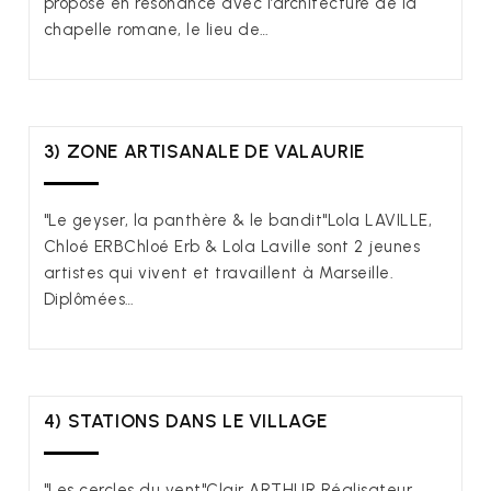
propose en résonance avec l’architecture de la
chapelle romane, le lieu de…
3) ZONE ARTISANALE DE VALAURIE
"Le geyser, la panthère & le bandit"Lola LAVILLE,
Chloé ERBChloé Erb & Lola Laville sont 2 jeunes
artistes qui vivent et travaillent à Marseille.
Diplômées…
4) STATIONS DANS LE VILLAGE
"Les cercles du vent"Clair ARTHUR Réalisateur,