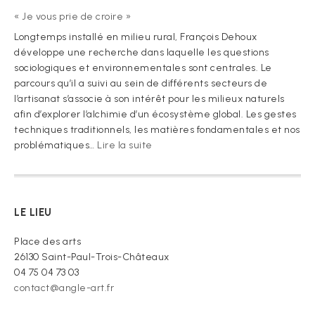
« Je vous prie de croire »
Longtemps installé en milieu rural, François Dehoux
développe une recherche dans laquelle les questions
sociologiques et environnementales sont centrales. Le
parcours qu’il a suivi au sein de différents secteurs de
l’artisanat s’associe à son intérêt pour les milieux naturels
afin d’explorer l’alchimie d’un écosystème global. Les gestes
techniques traditionnels, les matières fondamentales et nos
:
problématiques…
Lire la suite
« Je
vous
prie
de
LE LIEU
croire »
Place des arts
26130 Saint-Paul-Trois-Châteaux
04 75 04 73 03
contact@angle-art.fr