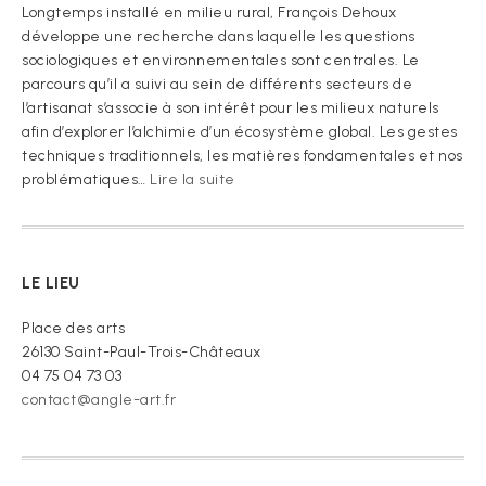
Longtemps installé en milieu rural, François Dehoux
développe une recherche dans laquelle les questions
sociologiques et environnementales sont centrales. Le
parcours qu’il a suivi au sein de différents secteurs de
l’artisanat s’associe à son intérêt pour les milieux naturels
afin d’explorer l’alchimie d’un écosystème global. Les gestes
techniques traditionnels, les matières fondamentales et nos
:
problématiques…
Lire la suite
« Je
vous
prie
de
LE LIEU
croire »
Place des arts
26130 Saint-Paul-Trois-Châteaux
04 75 04 73 03
contact@angle-art.fr