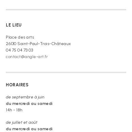
« Je
vous
prie
de
LE LIEU
croire »
Place des arts
26130 Saint-Paul-Trois-Châteaux
04 75 04 73 03
contact@angle-art.fr
HORAIRES
de septembre à juin
du mercredi au samedi
14h - 18h
de juillet et août
du mercredi au samedi