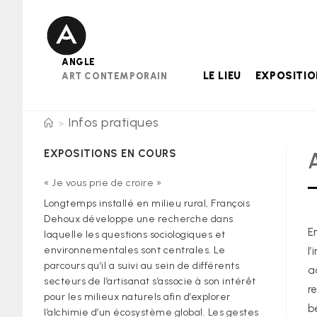
Skip
to
content
ANGLE
LE LIEU
EXPOSITI
ART CONTEMPORAIN
Infos pratiques
>
EXPOSITIONS EN COURS
« Je vous prie de croire »
Longtemps installé en milieu rural, François
Dehoux développe une recherche dans
E
laquelle les questions sociologiques et
environnementales sont centrales. Le
l
parcours qu’il a suivi au sein de différents
a
secteurs de l’artisanat s’associe à son intérêt
r
pour les milieux naturels afin d’explorer
b
l’alchimie d’un écosystème global. Les gestes