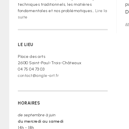
p
techniques traditionnels, les matières
fondamentales et nos problématiques…
Lire la
D
:
suite
« Je
AN
vous
prie
de
LE LIEU
croire »
Place des arts
26130 Saint-Paul-Trois-Châteaux
04 75 04 73 03
contact@angle-art.fr
HORAIRES
de septembre à juin
du mercredi au samedi
14h - 18h