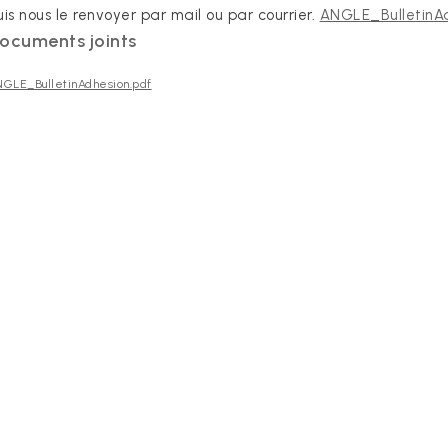
uis nous le renvoyer par mail ou par courrier.
ANGLE_BulletinA
ocuments joints
GLE_BulletinAdhesion.pdf