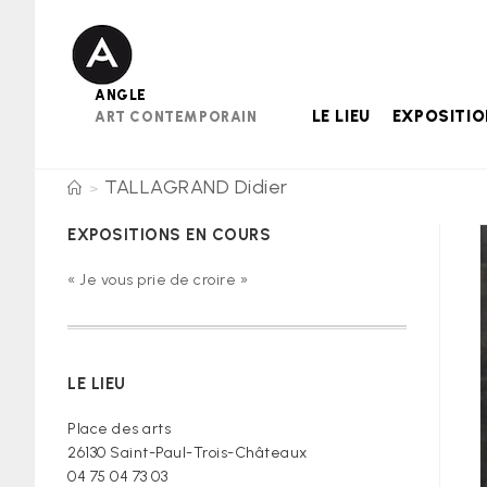
Skip
to
content
ANGLE
LE LIEU
EXPOSITI
ART CONTEMPORAIN
TALLAGRAND Didier
>
EXPOSITIONS EN COURS
« Je vous prie de croire »
LE LIEU
Place des arts
26130 Saint-Paul-Trois-Châteaux
04 75 04 73 03