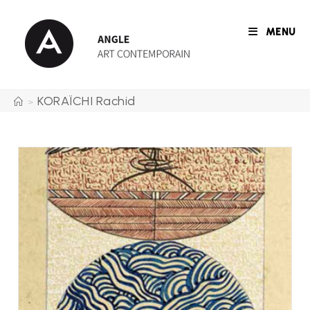
Skip
to
MENU
content
KORAÏCHI Rachid
>