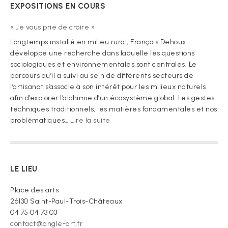
EXPOSITIONS EN COURS
« Je vous prie de croire »
Longtemps installé en milieu rural, François Dehoux
développe une recherche dans laquelle les questions
sociologiques et environnementales sont centrales. Le
parcours qu’il a suivi au sein de différents secteurs de
l’artisanat s’associe à son intérêt pour les milieux naturels
afin d’explorer l’alchimie d’un écosystème global. Les gestes
techniques traditionnels, les matières fondamentales et nos
:
problématiques…
Lire la suite
« Je
vous
prie
de
LE LIEU
croire »
Place des arts
26130 Saint-Paul-Trois-Châteaux
04 75 04 73 03
contact@angle-art.fr