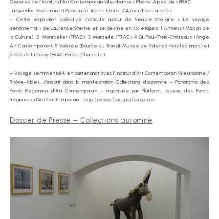
Oeuvres de l’Institut d’Art Contemporain Villeurbanne / Rhône-Alpes, des FRAC
Languedoc-Roussillon et Provence-Alpes-Côtes d’Azur et des artistes.
– Cette exposition collective s’articule autour de l’œuvre littéraire « Le voyage
sentimental » de Laurence Sterne et se décline en six étapes: 1 Amiens (Maison de
la Culture), 2 Montpellier (FRAC), 3 Marseille (FRAC), 4 St Paul-Trois-Châteaux (Angle
Art Contemporain), 5 Valence (Bourse du Travail-Musée de Valence hors les murs) et
6 Site de Linazay (FRAC Poitou-Charente).
– Voyage sentimental 4, en partenariat avec l’Institut d’Art Contemporain Villeurbanne /
Rhône-Alpes, s’inscrit dans la manifestation Collections d’automne – Panorama des
Fonds Régionaux d’Art Contemporain – organisée par Platform, réseau des Fonds
Régionaux d’Art Contemporain –
http://www.frac-platform.com
Dossier de Presse – Collections automne