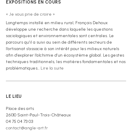
EXPOSITIONS EN COURS
« Je vous prie de croire »
Longtemps installé en milieu rural, François Dehoux
développe une recherche dans laquelle les questions
sociologiques et environnementales sont centrales. Le
parcours qu’il a suivi au sein de différents secteurs de
l’artisanat s’associe à son intérêt pour les milieux naturels
afin d’explorer l’alchimie d’un écosystème global. Les gestes
techniques traditionnels, les matières fondamentales et nos
:
problématiques…
Lire la suite
« Je
vous
prie
de
LE LIEU
croire »
Place des arts
26130 Saint-Paul-Trois-Châteaux
04 75 04 73 03
contact@angle-art.fr