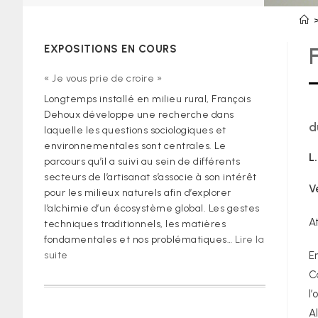
EXPOSITIONS EN COURS
« Je vous prie de croire »
Longtemps installé en milieu rural, François
Dehoux développe une recherche dans
d
laquelle les questions sociologiques et
environnementales sont centrales. Le
L
parcours qu’il a suivi au sein de différents
secteurs de l’artisanat s’associe à son intérêt
V
pour les milieux naturels afin d’explorer
l’alchimie d’un écosystème global. Les gestes
A
techniques traditionnels, les matières
fondamentales et nos problématiques…
Lire la
:
suite
E
« Je
C
vous
l
prie
A
de