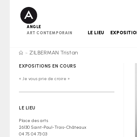
Skip
to
content
ANGLE
LE LIEU
EXPOSITI
ART CONTEMPORAIN
ZILBERMAN Tristan
>
EXPOSITIONS EN COURS
« Je vous prie de croire »
LE LIEU
Place des arts
26130 Saint-Paul-Trois-Châteaux
04 75 04 73 03