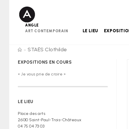
Skip
to
content
ANGLE
LE LIEU
EXPOSITI
ART CONTEMPORAIN
STAËS Clothilde
>
EXPOSITIONS EN COURS
« Je vous prie de croire »
LE LIEU
Place des arts
26130 Saint-Paul-Trois-Châteaux
04 75 04 73 03