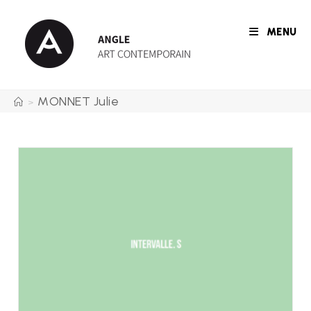
Skip
to
MENU
content
MONNET Julie
>