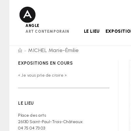
Skip
to
content
ANGLE
LE LIEU
EXPOSITI
ART CONTEMPORAIN
MICHEL Marie-Émilie
>
EXPOSITIONS EN COURS
« Je vous prie de croire »
LE LIEU
Place des arts
26130 Saint-Paul-Trois-Châteaux
04 75 04 73 03