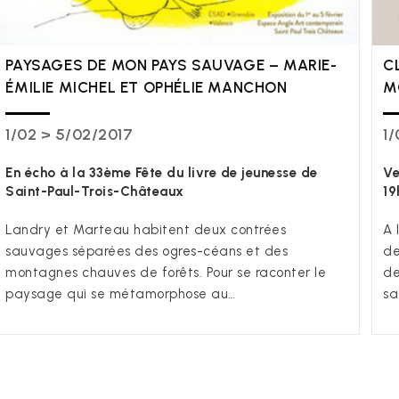
PAYSAGES DE MON PAYS SAUVAGE – MARIE-
C
ÉMILIE MICHEL ET OPHÉLIE MANCHON
M
1/02 > 5/02/2017
1/
En écho à la 33ème Fête du livre de jeunesse de
Ve
Saint-Paul-Trois-Châteaux
19
Landry et Marteau habitent deux contrées
A 
sauvages séparées des ogres-céans et des
de
montagnes chauves de forêts. Pour se raconter le
de
paysage qui se métamorphose au…
sa