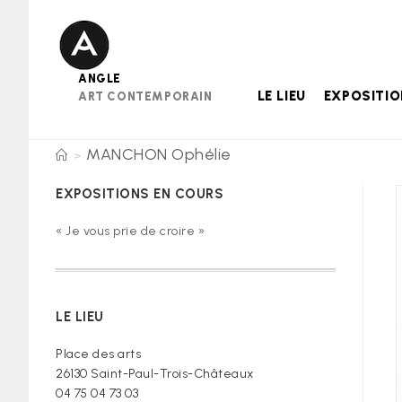
Skip
to
content
ANGLE
LE LIEU
EXPOSITI
ART CONTEMPORAIN
MANCHON Ophélie
>
EXPOSITIONS EN COURS
« Je vous prie de croire »
LE LIEU
Place des arts
26130 Saint-Paul-Trois-Châteaux
04 75 04 73 03