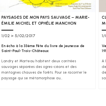
PAYSAGES DE MON PAYS SAUVAGE – MARIE-
C
ÉMILIE MICHEL ET OPHÉLIE MANCHON
M
1/02 > 5/02/2017
1/
En écho à la 33ème Fête du livre de jeunesse de
Ve
Saint-Paul-Trois-Châteaux
19
Landry et Marteau habitent deux contrées
A 
sauvages séparées des ogres-céans et des
de
montagnes chauves de forêts. Pour se raconter le
de
paysage qui se métamorphose au…
sa