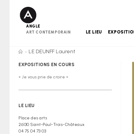
Skip
to
content
ANGLE
LE LIEU
EXPOSITI
ART CONTEMPORAIN
LE DEUNFF Laurent
>
EXPOSITIONS EN COURS
« Je vous prie de croire »
LE LIEU
Place des arts
26130 Saint-Paul-Trois-Châteaux
04 75 04 73 03