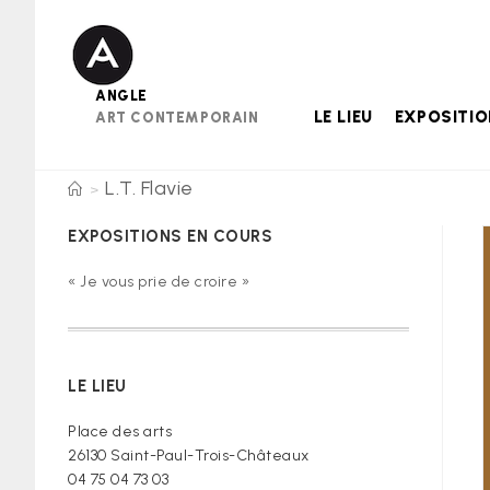
Skip
to
content
ANGLE
LE LIEU
EXPOSITI
ART CONTEMPORAIN
L.T. Flavie
>
EXPOSITIONS EN COURS
« Je vous prie de croire »
LE LIEU
Place des arts
26130 Saint-Paul-Trois-Châteaux
04 75 04 73 03