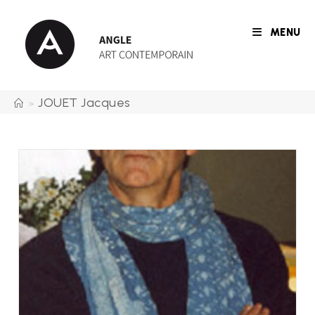
Skip
to
MENU
content
JOUET Jacques
>