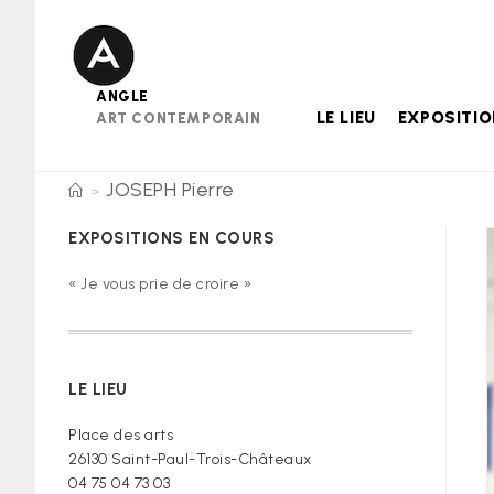
Skip
to
content
ANGLE
LE LIEU
EXPOSITI
ART CONTEMPORAIN
JOSEPH Pierre
>
EXPOSITIONS EN COURS
« Je vous prie de croire »
LE LIEU
Place des arts
26130 Saint-Paul-Trois-Châteaux
04 75 04 73 03