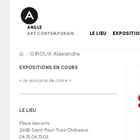
Skip
to
content
ANGLE
LE LIEU
EXPOSITI
ART CONTEMPORAIN
GIROUX Alexandre
>
EXPOSITIONS EN COURS
« Je vous prie de croire »
LE LIEU
Place des arts
26130 Saint-Paul-Trois-Châteaux
04 75 04 73 03