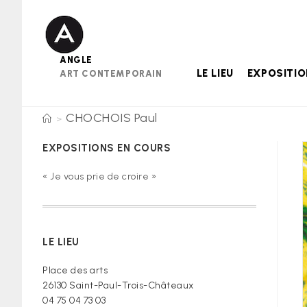
Skip
to
content
ANGLE
LE LIEU
EXPOSITI
ART CONTEMPORAIN
CHOCHOIS Paul
>
EXPOSITIONS EN COURS
« Je vous prie de croire »
LE LIEU
Place des arts
26130 Saint-Paul-Trois-Châteaux
04 75 04 73 03