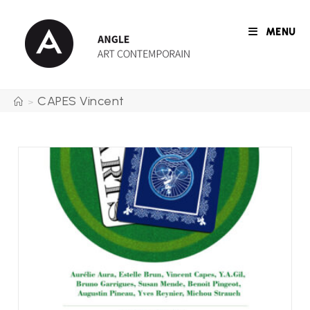
Skip
to
MENU
content
CAPES Vincent
>