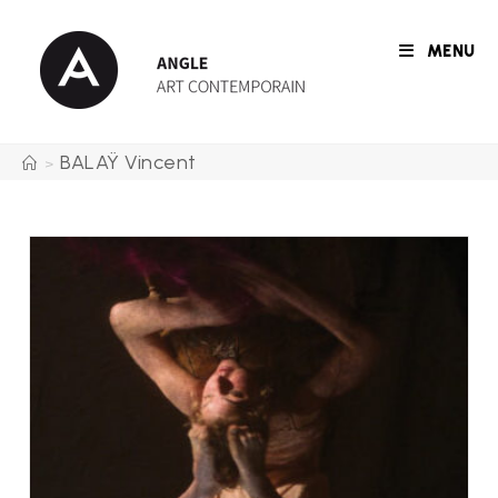
Skip
to
MENU
content
BALAŸ Vincent
>