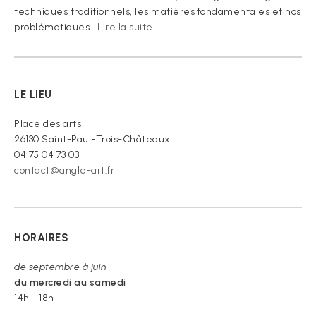
techniques traditionnels, les matières fondamentales et nos
:
problématiques…
Lire la suite
« Je
vous
prie
de
LE LIEU
croire »
Place des arts
26130 Saint-Paul-Trois-Châteaux
04 75 04 73 03
contact@angle-art.fr
HORAIRES
de septembre à juin
du mercredi au samedi
14h - 18h