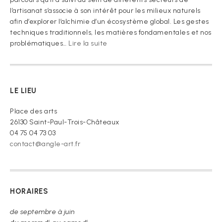
l’artisanat s’associe à son intérêt pour les milieux naturels
afin d’explorer l’alchimie d’un écosystème global. Les gestes
techniques traditionnels, les matières fondamentales et nos
:
problématiques…
Lire la suite
« Je
vous
prie
de
LE LIEU
croire »
Place des arts
26130 Saint-Paul-Trois-Châteaux
04 75 04 73 03
contact@angle-art.fr
HORAIRES
de septembre à juin