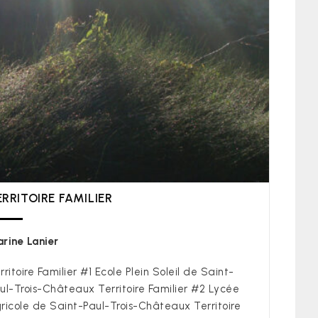
ERRITOIRE FAMILIER
rine Lanier
rritoire Familier #1 Ecole Plein Soleil de Saint-
ul-Trois-Châteaux Territoire Familier #2 Lycée
ricole de Saint-Paul-Trois-Châteaux Territoire