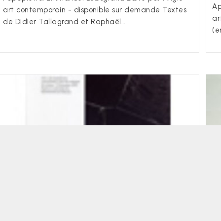
Ap
art contemporain - disponible sur demande Textes
ar
de Didier Tallagrand et Raphaël…
(e
Angle Art Contemporain
26130 Saint-Paul-Trois-Châteaux - Copyright 2008 - 2026