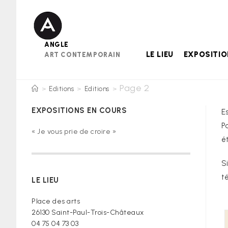
Skip
to
content
ANGLE
LE LIEU
EXPOSITI
ART CONTEMPORAIN
Page 2
>
Editions
>
Editions
>
EXPOSITIONS EN COURS
E
P
« Je vous prie de croire »
é
S
t
LE LIEU
Place des arts
26130 Saint-Paul-Trois-Châteaux
04 75 04 73 03