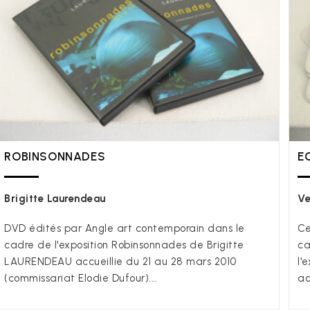
ROBINSONNADES
E
Brigitte Laurendeau
Ve
DVD édités par Angle art contemporain dans le
Ce
cadre de l'exposition Robinsonnades de Brigitte
ca
LAURENDEAU accueillie du 21 au 28 mars 2010
l'
(commissariat Elodie Dufour).…
ac