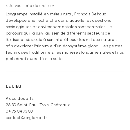
« Je vous prie de croire »
Longtemps installé en milieu rural, François Dehoux
développe une recherche dans laquelle les questions
sociologiques et environnementales sont centrales. Le
parcours qu’il a suivi au sein de différents secteurs de
l’artisanat s’associe à son intérêt pour les milieux naturels
afin d’explorer l’alchimie d’un écosystème global. Les gestes
techniques traditionnels, les matières fondamentales et nos
:
problématiques…
Lire la suite
« Je
vous
prie
de
LE LIEU
croire »
Place des arts
26130 Saint-Paul-Trois-Châteaux
04 75 04 73 03
contact@angle-art.fr