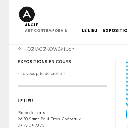
Skip
to
content
ANGLE
LE LIEU
EXPOSITI
ART CONTEMPORAIN
DZIACZKOWSKI Jan
>
EXPOSITIONS EN COURS
« Je vous prie de croire »
LE LIEU
Place des arts
26130 Saint-Paul-Trois-Châteaux
04 75 04 73 03