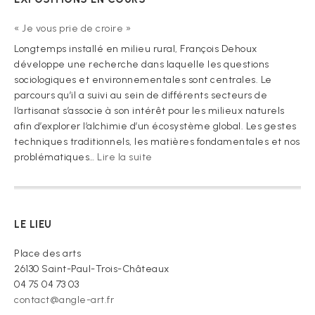
« Je vous prie de croire »
Longtemps installé en milieu rural, François Dehoux
développe une recherche dans laquelle les questions
sociologiques et environnementales sont centrales. Le
parcours qu’il a suivi au sein de différents secteurs de
l’artisanat s’associe à son intérêt pour les milieux naturels
afin d’explorer l’alchimie d’un écosystème global. Les gestes
techniques traditionnels, les matières fondamentales et nos
:
problématiques…
Lire la suite
« Je
vous
prie
de
LE LIEU
croire »
Place des arts
26130 Saint-Paul-Trois-Châteaux
04 75 04 73 03
contact@angle-art.fr