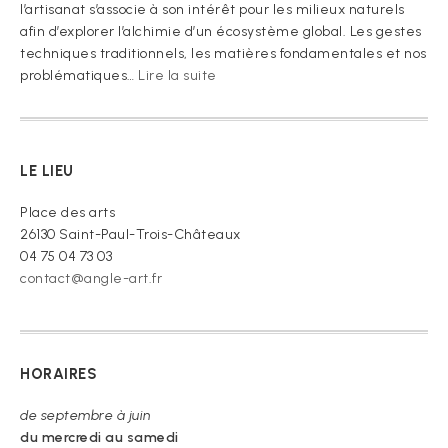
l’artisanat s’associe à son intérêt pour les milieux naturels
afin d’explorer l’alchimie d’un écosystème global. Les gestes
techniques traditionnels, les matières fondamentales et nos
:
problématiques…
Lire la suite
« Je
vous
prie
de
LE LIEU
croire »
Place des arts
26130 Saint-Paul-Trois-Châteaux
04 75 04 73 03
contact@angle-art.fr
HORAIRES
de septembre à juin
du mercredi au samedi