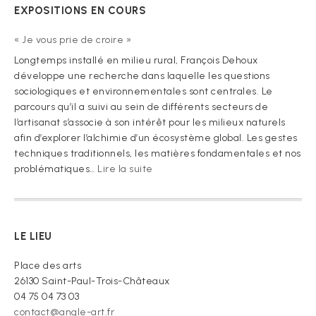
EXPOSITIONS EN COURS
« Je vous prie de croire »
Longtemps installé en milieu rural, François Dehoux
développe une recherche dans laquelle les questions
sociologiques et environnementales sont centrales. Le
parcours qu’il a suivi au sein de différents secteurs de
l’artisanat s’associe à son intérêt pour les milieux naturels
afin d’explorer l’alchimie d’un écosystème global. Les gestes
techniques traditionnels, les matières fondamentales et nos
:
problématiques…
Lire la suite
« Je
vous
prie
de
LE LIEU
croire »
Place des arts
26130 Saint-Paul-Trois-Châteaux
04 75 04 73 03
contact@angle-art.fr