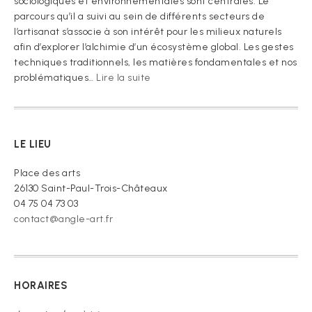
sociologiques et environnementales sont centrales. Le
parcours qu’il a suivi au sein de différents secteurs de
l’artisanat s’associe à son intérêt pour les milieux naturels
afin d’explorer l’alchimie d’un écosystème global. Les gestes
techniques traditionnels, les matières fondamentales et nos
:
problématiques…
Lire la suite
« Je
vous
prie
de
LE LIEU
croire »
Place des arts
26130 Saint-Paul-Trois-Châteaux
04 75 04 73 03
contact@angle-art.fr
HORAIRES