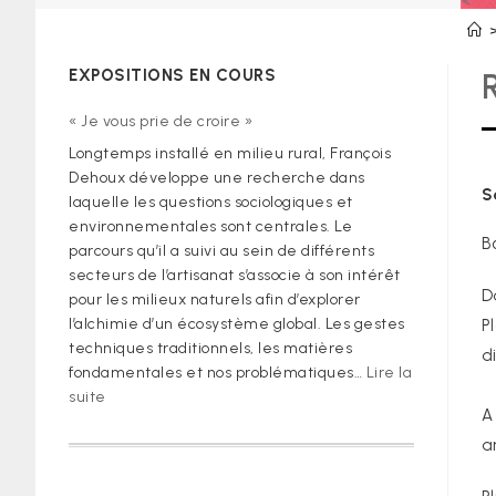
EXPOSITIONS EN COURS
« Je vous prie de croire »
Longtemps installé en milieu rural, François
Dehoux développe une recherche dans
S
laquelle les questions sociologiques et
environnementales sont centrales. Le
B
parcours qu’il a suivi au sein de différents
secteurs de l’artisanat s’associe à son intérêt
D
pour les milieux naturels afin d’explorer
l’alchimie d’un écosystème global. Les gestes
P
techniques traditionnels, les matières
d
fondamentales et nos problématiques…
Lire la
:
suite
A
« Je
vous
a
prie
de