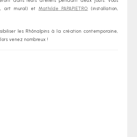
eront dans leurs ateliers pendant deux jours. Vous
, art mural) et
Mathilde PAPAPIETRO
(installation,
biliser les Rhônalpins à la création contemporaine,
 Alors venez nombreux !