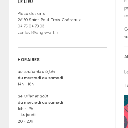
P
LE LIEU
croire »
p
Place des arts
e
26130 Saint-Paul-Trois-Châteaux
04 75 04 73 03
C
contact@angle-art.fr
s
A
HORAIRES
de septembre à juin
L
du mercredi au samedi
14h - 18h
T
de juillet et août
du mercredi au samedi
16h - 19h
+
le jeudi
20 - 23h