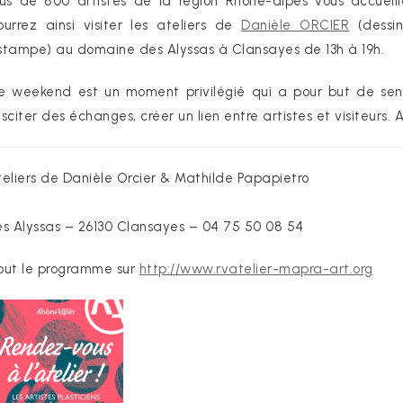
lus de 800 artistes de la région Rhône-alpes vous accueill
ourrez ainsi visiter les ateliers de
Danièle ORCIER
(dessin
stampe) au domaine des Alyssas à Clansayes de 13h à 19h.
e weekend est un moment privilégié qui a pour but de sensi
usciter des échanges, créer un lien entre artistes et visiteurs.
teliers de Danièle Orcier & Mathilde Papapietro
es Alyssas – 26130 Clansayes – 04 75 50 08 54
out le programme sur
http://www.rvatelier-mapra-art.org