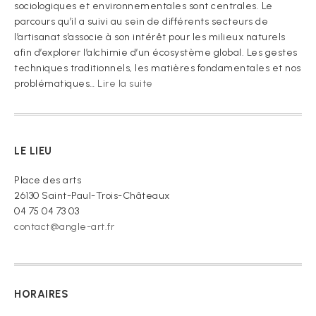
sociologiques et environnementales sont centrales. Le
parcours qu’il a suivi au sein de différents secteurs de
l’artisanat s’associe à son intérêt pour les milieux naturels
afin d’explorer l’alchimie d’un écosystème global. Les gestes
techniques traditionnels, les matières fondamentales et nos
:
problématiques…
Lire la suite
« Je
vous
prie
de
LE LIEU
croire »
Place des arts
26130 Saint-Paul-Trois-Châteaux
04 75 04 73 03
contact@angle-art.fr
HORAIRES