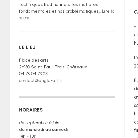
techniques traditionnels, les matières
fondamentales et nos problématiques…
Lire la
C
:
suite
« Je
«
vous
c
prie
h
de
LE LIEU
croire »
L
Place des arts
2
26130 Saint-Paul-Trois-Châteaux
04 75 04 73 03
P
contact@angle-art.fr
d
a
s
HORAIRES
h
c
de septembre à juin
du mercredi au samedi
f
14h - 18h