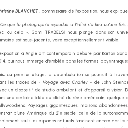
hristine BLANCHET
, commissaire de l’exposition, nous explique
 Ce que la photographie reproduit à l’infini n’a lieu qu’une fois 
eci ou cela ». Sami TRABELSI nous plonge dans son univer
umaine est sous-jacente, voire exceptionnellement visible.
’exposition à Angle art contemporain débute par Karton Sona
014, qui nous immerge d’emblée dans les formes labyrinthiques 
uis, au premier étage, la déambulation se poursuit à traver
ans les traces de
« Voyage avec Charley »
de John Steinbe
vec un dispositif de studio ambulant et d’appareil à vision. D
ans une certaine idée du cliché du rêve américain, quelque pe
ollywoodiens. Paysages gigantesques, maisons abandonnées, 
onstat d’une Amérique du 21e siècle, celle de la surconsomm
inalement seuls les espaces naturels fascinent encore par leur