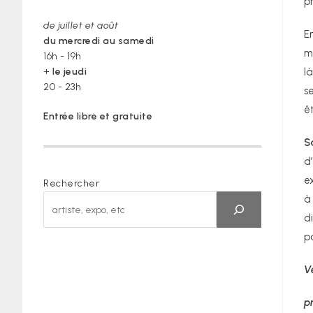
p
de juillet et août
E
du mercredi au samedi
m
16h - 19h
+
le jeudi
l
20 - 23h
s
ê
Entrée libre et gratuite
S
d
e
Rechercher
à
d
p
V
p