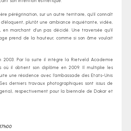
ant son intention esthétique.
 pérégrination, sur un autre territoire, qu’il connaît
Rien d’éloquent, plutôt une ambiance inquiétante, vidée,
es, en marchant d’un pas décidé. Une traversée qu’il
image prend de la hauteur, comme si son âme voulait
n 2003. Par la suite il intègre la Rietveld Academie
ù il obtient son diplôme en 2009. Il multiplie les
ensuite une résidence avec l’ambassade des Etats-Unis
Ses derniers travaux photographiques sont issus de
geria), respectivement pour la biennale de Dakar et
 17h00