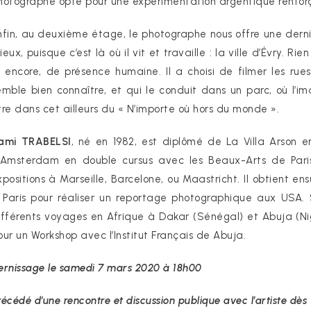
hotographe opte pour une expérimentation argentique renforç
nfin, au deuxième étage, le photographe nous offre une dernière
ieux, puisque c’est là où il vit et travaille : la ville d’Évry. 
à encore, de présence humaine. Il a choisi de filmer les ru
emble bien connaître, et qui le conduit dans un parc, où l’
tre dans cet ailleurs du « N’importe où hors du monde ».
ami TRABELSI
, né en 1982, est diplômé de La Villa Arson e
’Amsterdam en double cursus avec les Beaux-Arts de Paris o
xpositions à Marseille, Barcelone, ou Maastricht. Il obtient 
 Paris pour réaliser un reportage photographique aux USA. 
ifférents voyages en Afrique à Dakar (Sénégal) et Abuja (Ni
our un Workshop avec l’Institut Français de Abuja.
ernissage le samedi 7 mars 2020 à 18h00
récédé d’une rencontre et discussion publique avec l’artiste dès