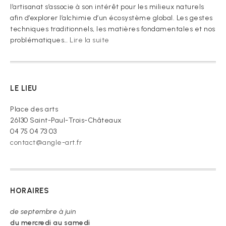
l’artisanat s’associe à son intérêt pour les milieux naturels
afin d’explorer l’alchimie d’un écosystème global. Les gestes
techniques traditionnels, les matières fondamentales et nos
:
problématiques…
Lire la suite
« Je
vous
prie
de
LE LIEU
croire »
Place des arts
26130 Saint-Paul-Trois-Châteaux
04 75 04 73 03
contact@angle-art.fr
HORAIRES
de septembre à juin
du mercredi au samedi