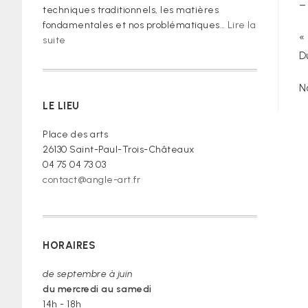
–
techniques traditionnels, les matières
fondamentales et nos problématiques…
Lire la
«
:
suite
« Je
D
vous
prie
N
de
LE LIEU
croire »
Place des arts
26130 Saint-Paul-Trois-Châteaux
04 75 04 73 03
contact@angle-art.fr
HORAIRES
de septembre à juin
du mercredi au samedi
14h - 18h