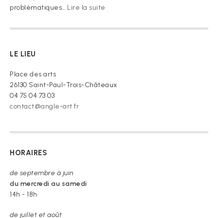
:
problématiques…
Lire la suite
« Je
vous
prie
de
LE LIEU
croire »
Place des arts
26130 Saint-Paul-Trois-Châteaux
04 75 04 73 03
contact@angle-art.fr
HORAIRES
de septembre à juin
du mercredi au samedi
14h - 18h
de juillet et août