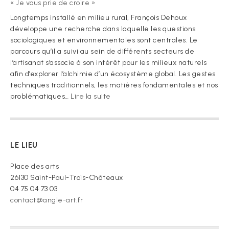
« Je vous prie de croire »
Longtemps installé en milieu rural, François Dehoux
développe une recherche dans laquelle les questions
sociologiques et environnementales sont centrales. Le
parcours qu’il a suivi au sein de différents secteurs de
l’artisanat s’associe à son intérêt pour les milieux naturels
afin d’explorer l’alchimie d’un écosystème global. Les gestes
techniques traditionnels, les matières fondamentales et nos
:
problématiques…
Lire la suite
« Je
vous
prie
de
LE LIEU
croire »
Place des arts
26130 Saint-Paul-Trois-Châteaux
04 75 04 73 03
contact@angle-art.fr