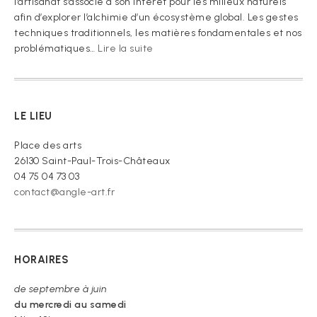
l’artisanat s’associe à son intérêt pour les milieux naturels
afin d’explorer l’alchimie d’un écosystème global. Les gestes
techniques traditionnels, les matières fondamentales et nos
:
problématiques…
Lire la suite
« Je
vous
prie
de
LE LIEU
croire »
Place des arts
26130 Saint-Paul-Trois-Châteaux
04 75 04 73 03
contact@angle-art.fr
HORAIRES
de septembre à juin
du mercredi au samedi