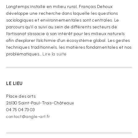
Longtemps installé en milieu rural, François Dehoux
développe une recherche dans laquelle les questions
sociologiques et environnementales sont centrales. Le
parcours qu’il a suivi au sein de différents secteurs de
l’artisanat s’associe à son intérêt pour les milieux naturels
afin d’explorer l’alchimie d’un écosystème global. Les gestes
techniques traditionnels, les matières fondamentales et nos
:
problématiques…
Lire la suite
« Je
vous
prie
de
LE LIEU
croire »
Place des arts
26130 Saint-Paul-Trois-Châteaux
04 75 04 73 03
contact@angle-art.fr