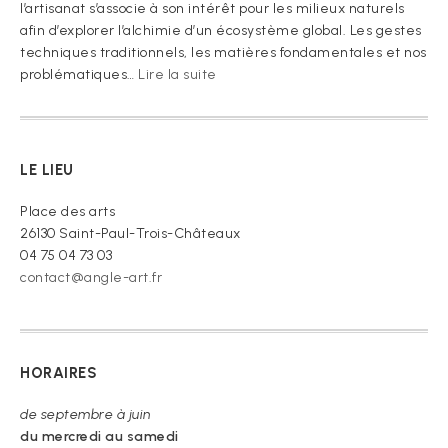
l’artisanat s’associe à son intérêt pour les milieux naturels
afin d’explorer l’alchimie d’un écosystème global. Les gestes
techniques traditionnels, les matières fondamentales et nos
:
problématiques…
Lire la suite
« Je
vous
prie
de
LE LIEU
croire »
Place des arts
26130 Saint-Paul-Trois-Châteaux
04 75 04 73 03
contact@angle-art.fr
HORAIRES
de septembre à juin
du mercredi au samedi