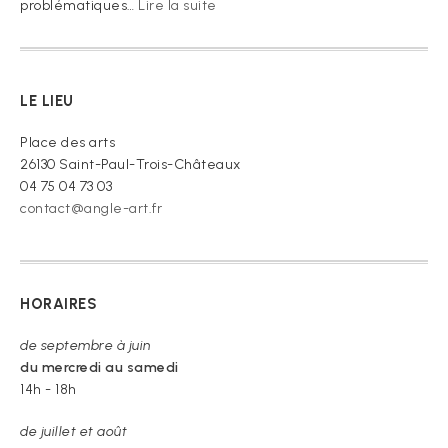
:
problématiques…
Lire la suite
« Je
vous
prie
de
LE LIEU
croire »
Place des arts
26130 Saint-Paul-Trois-Châteaux
04 75 04 73 03
contact@angle-art.fr
HORAIRES
de septembre à juin
du mercredi au samedi
14h - 18h
de juillet et août