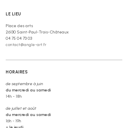
prie
de
LE LIEU
croire »
Place des arts
26130 Saint-Paul-Trois-Châteaux
04 75 04 73 03
contact@angle-art.fr
HORAIRES
de septembre à juin
du mercredi au samedi
14h - 18h
de juillet et août
du mercredi au samedi
16h - 19h
+
le jeudi