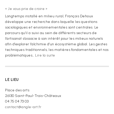
« Je vous prie de croire »
Longtemps installé en milieu rural, François Dehoux
développe une recherche dans laquelle les questions
sociologiques et environnementales sont centrales. Le
parcours qu’il a suivi au sein de différents secteurs de
l’artisanat s’associe à son intérêt pour les milieux naturels
afin d’explorer l’alchimie d’un écosystème global. Les gestes
techniques traditionnels, les matières fondamentales et nos
:
problématiques…
Lire la suite
« Je
vous
prie
de
LE LIEU
croire »
Place des arts
26130 Saint-Paul-Trois-Châteaux
04 75 04 73 03
contact@angle-art.fr