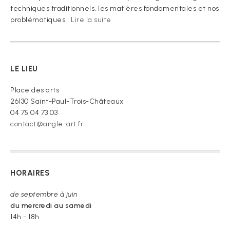
techniques traditionnels, les matières fondamentales et nos
:
problématiques…
Lire la suite
« Je
vous
prie
de
LE LIEU
croire »
Place des arts
26130 Saint-Paul-Trois-Châteaux
04 75 04 73 03
contact@angle-art.fr
HORAIRES
de septembre à juin
du mercredi au samedi
14h - 18h