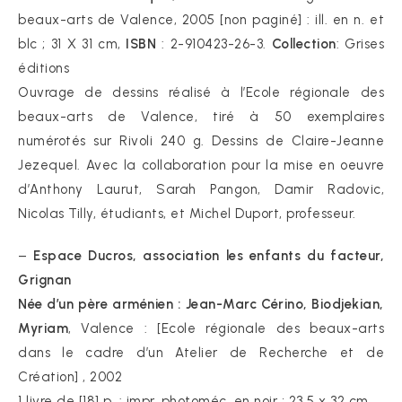
beaux-arts de Valence, 2005 [non paginé] : ill. en n. et
blc ; 31 X 31 cm,
ISBN
: 2-910423-26-3.
Collection
: Grises
éditions
Ouvrage de dessins réalisé à l’Ecole régionale des
beaux-arts de Valence, tiré à 50 exemplaires
numérotés sur Rivoli 240 g. Dessins de Claire-Jeanne
Jezequel. Avec la collaboration pour la mise en oeuvre
d’Anthony Laurut, Sarah Pangon, Damir Radovic,
Nicolas Tilly, étudiants, et Michel Duport, professeur.
–
Espace Ducros, association les enfants du facteur,
Grignan
Née d’un père arménien : Jean-Marc Cérino, Biodjekian,
Myriam
, Valence : [Ecole régionale des beaux-arts
dans le cadre d’un Atelier de Recherche et de
Création] , 2002
1 livre de [18] p. : impr. photoméc. en noir ; 23,5 x 32 cm