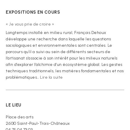
EXPOSITIONS EN COURS
« Je vous prie de croire »
Longtemps installé en milieu rural, François Dehoux
développe une recherche dans laquelle les questions
sociologiques et environnementales sont centrales. Le
parcours qu’il a suivi au sein de différents secteurs de
l’artisanat s’associe à son intérêt pour les milieux naturels
afin d’explorer l’alchimie d’un écosystème global. Les gestes
techniques traditionnels, les matières fondamentales et nos
:
problématiques…
Lire la suite
« Je
vous
prie
de
LE LIEU
croire »
Place des arts
26130 Saint-Paul-Trois-Châteaux
04 75 04 73 03