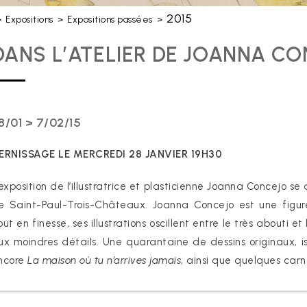
2015
>
Expositions
>
Expositions passées
>
DANS L’ATELIER DE JOANNA C
8/01 > 7/02/15
ERNISSAGE LE MERCREDI 28 JANVIER 19H30
’exposition de l’illustratrice et plasticienne Joanna Concejo s
e Saint-Paul-Trois-Châteaux. Joanna Concejo est une figure
out en finesse, ses illustrations oscillent entre le très abouti
ux moindres détails. Une quarantaine de dessins originaux, 
ncore
La maison où tu n’arrives jamais
, ainsi que quelques carn