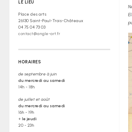
LE LIEU
croire »
N
Place des arts
E
26130 Saint-Paul-Trois-Châteaux
p
04 75 04 73 03
contact@angle-art.fr
HORAIRES
de septembre à juin
du mercredi au samedi
14h - 18h
de juillet et août
du mercredi au samedi
16h - 19h
+
le jeudi
20 - 23h