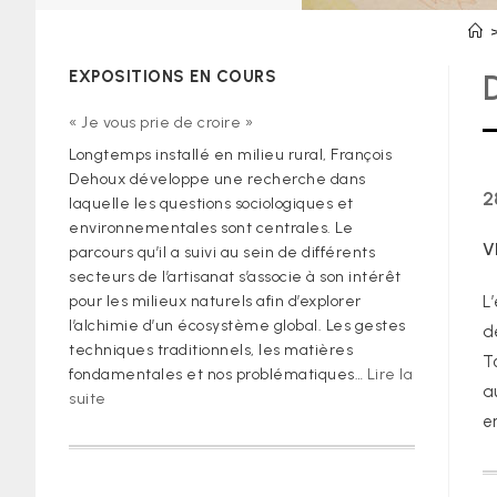
EXPOSITIONS EN COURS
« Je vous prie de croire »
Longtemps installé en milieu rural, François
Dehoux développe une recherche dans
2
laquelle les questions sociologiques et
environnementales sont centrales. Le
V
parcours qu’il a suivi au sein de différents
secteurs de l’artisanat s’associe à son intérêt
pour les milieux naturels afin d’explorer
L
l’alchimie d’un écosystème global. Les gestes
d
techniques traditionnels, les matières
T
fondamentales et nos problématiques…
Lire la
a
:
suite
e
« Je
vous
prie
de