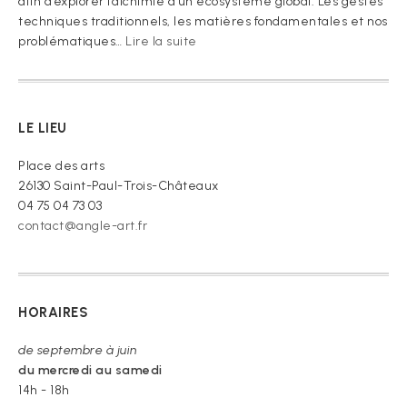
afin d’explorer l’alchimie d’un écosystème global. Les gestes
techniques traditionnels, les matières fondamentales et nos
:
problématiques…
Lire la suite
« Je
vous
prie
de
LE LIEU
croire »
Place des arts
26130 Saint-Paul-Trois-Châteaux
04 75 04 73 03
contact@angle-art.fr
HORAIRES
de septembre à juin
du mercredi au samedi
14h - 18h